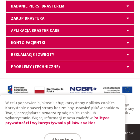
BADANIE PIERSI BRASTEREM
ZAKUP BRASTERA
APLIKACJA BRASTER CARE
KONTO PACJENTKI
REKLAMACJE I ZWROTY
PROBLEMY (TECHNICZNE)
W celu poprawienia jakości usług korzystamy z plików cookies.
Projekt współfinansowany przez Unię Europejską ze środków Europejskiego
Korzystanie z naszej strony bez zmiany ustawień plików cookie w
Funduszu Rozwoju Regionalnego w ramach Programu Operacyjnego Inteligentny
Twojej przeglądarce oznacza zgodę na ich zapis lub
Rozwój 2014-2020. Projekt realizowany w ramach konkursu Narodowego Centrum
Badań i Rozwoju: Szybka ścieżka
wykorzystanie. Więcej informacji można znaleźć w
Polityce
prywatności i wykorzystywania plików cookies
System
Regulaminy i polityka prywatności
Copyright 2019 Braster S.A.
Akceptuję