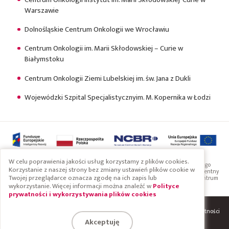
Warszawie
Dolnośląskie Centrum Onkologii we Wrocławiu
Centrum Onkologii im. Marii Skłodowskiej – Curie w
Białymstoku
Centrum Onkologii Ziemi Lubelskiej im. św. Jana z Dukli
Wojewódzki Szpital Specjalistycznyim. M. Kopernika w Łodzi
W celu poprawienia jakości usług korzystamy z plików cookies.
Projekt współfinansowany przez Unię Europejską ze środków Europejskiego
Korzystanie z naszej strony bez zmiany ustawień plików cookie w
Funduszu Rozwoju Regionalnego w ramach Programu Operacyjnego Inteligentny
Twojej przeglądarce oznacza zgodę na ich zapis lub
Rozwój 2014-2020. Projekt realizowany w ramach konkursu Narodowego Centrum
Badań i Rozwoju: Szybka ścieżka
wykorzystanie. Więcej informacji można znaleźć w
Polityce
prywatności i wykorzystywania plików cookies
System
Regulaminy i polityka prywatności
Copyright 2019 Braster S.A.
Akceptuję
Jesteśmy na Facebooku