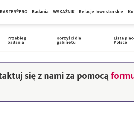
BRASTER®PRO
Badania
WSKAŹNIK
Relacje Inwestorsk
Przebieg
Korzyści dla
Lista pla
badania
gabinetu
Polsce
taktuj się z nami za pomocą
formu