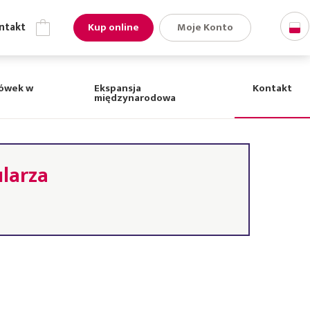
Kup online
Moje Konto
ie
Kontakt
cówek w
Ekspansja
Kontakt
międzynarodowa
larza