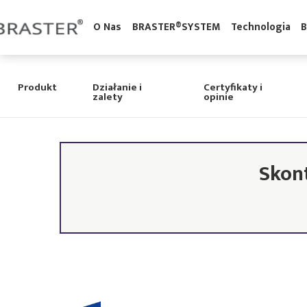
'
O Nas
BRASTER®SYSTEM
Technologia
Produkt
Działanie i
Certyfikaty i
zalety
opinie
Skon