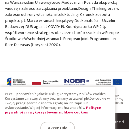
na Warszawskim Uniwersytecie Medycznym. Posiada ekspercką
wiedzę z zakresu zarządzania projektami, Design Thinking oraz w
zakresie ochrony własności intelektualnej. Członek zespołu
projektu pt. Marco w ramach Inicjatywy Doskonałości – Uczelni
Badawczej IDUB against COVID-19. Koordynatorka WP 2 tj.
współtworzenie strategii w obszarze chorób rzadkich w Europie
Środkowo-Wschodniej w ramach European Joint Programme on
Rare Diseasas (Horyzont 2020).
W celu poprawienia jakości usług korzystamy z plików cookies.
Projekt współfinansowany przez Unię Europejską ze środków Europejskiego
Korzystanie z naszej strony bez zmiany ustawień plików cookie w
Funduszu Rozwoju Regionalnego w ramach Programu Operacyjnego Inteligentny
Twojej przeglądarce oznacza zgodę na ich zapis lub
Rozwój 2014-2020. Projekt realizowany w ramach konkursu Narodowego Centrum
Badań i Rozwoju: Szybka ścieżka
wykorzystanie. Więcej informacji można znaleźć w
Polityce
prywatności i wykorzystywania plików cookies
System
Regulaminy i polityka prywatności
Copyright 2019 Braster S.A.
Akceptuję