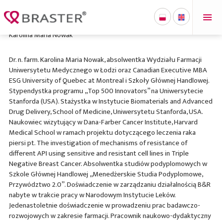
'
Karolina Maria Nowak
Dr. n. farm. Karolina Maria Nowak, absolwentka Wydziału Farmacji
Uniwersytetu Medycznego w Łodzi oraz Canadian Executive MBA
ESG University of Quebec at Montreal i Szkoły Głównej Handlowej.
Stypendystka programu „Top 500 Innovators” na Uniwersytecie
Stanforda (USA). Stażystka w Instytucie Biomaterials and Advanced
Drug Delivery, School of Medicine, Uniwersytetu Stanforda, USA.
Naukowiec wizytujący w Dana-Farber Cancer Institute, Harvard
Medical School w ramach projektu dotyczącego leczenia raka
piersi pt. The investigation of mechanisms of resistance of
different API using sensitive and resistant cell lines in Triple
Negative Breast Cancer. Absolwentka studiów podyplomowych w
Szkole Głównej Handlowej „Menedżerskie Studia Podyplomowe,
Przywództwo 2.0”. Doświadczenie w zarządzaniu działalnością B&R
nabyte w trakcie pracy w Narodowym Instytucie Leków.
Jedenastoletnie doświadczenie w prowadzeniu prac badawczo-
rozwojowych w zakresie farmacji. Pracownik naukowo-dydaktyczny