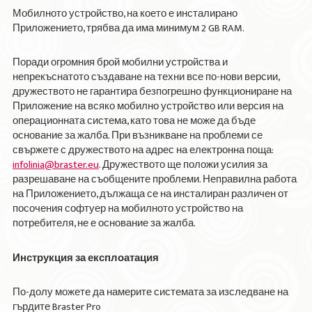
Мобилното устройство, на което е инсталирано
Приложението, трябва да има минимум 2 GB RAM.
Поради огромния брой мобилни устройства и
непрекъснатото създаване на техни все по-нови версии,
дружеството не гарантира безпогрешно функциониране на
Приложение на всяко мобилно устройство или версия на
операционната система, като това не може да бъде
основание за жалба. При възникване на проблеми се
свържете с дружеството на адрес на електронна поща:
infolinia@braster.eu
. Дружеството ще положи усилия за
разрешаване на съобщените проблеми. Неправилна работа
на Приложението, дължаща се на инсталиран различен от
посочения софтуер на мобилното устройство на
потребителя, не е основание за жалба.
Инструкция за експлоатация
По-долу можете да намерите системата за изследване на
гърдите Braster Pro