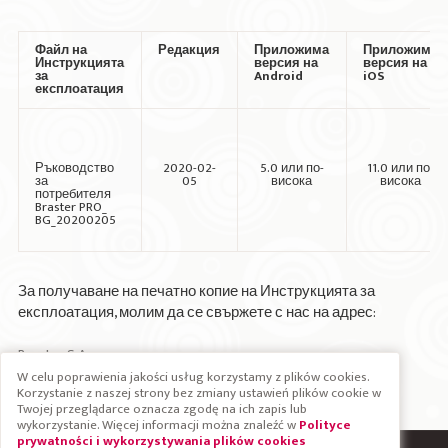
Файл на
Редакция
Приложима
Приложима
Инструкцията
версия на
версия на
за
Android
iOS
експлоатация
Ръководство
2020-02-
5.0 или по-
11.0 или по-
за
05
висока
висока
потребителя
Braster PRO_
BG_20200205
За получаване на печатно копие на Инструкцията за
експлоатация, молим да се свържете с нас на адрес:
Braster S.A.
Szeligi, ul. Cichy Ogród 7
W celu poprawienia jakości usług korzystamy z plików cookies.
Korzystanie z naszej strony bez zmiany ustawień plików cookie w
05-850 Ożarów Mazowiecki
Twojej przeglądarce oznacza zgodę na ich zapis lub
Poland
wykorzystanie. Więcej informacji można znaleźć w
Polityce
prywatności i wykorzystywania plików cookies